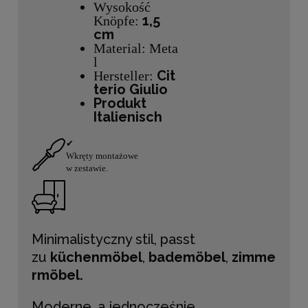
Wysokość
1,5
Knöpfe:
cm
Material: Meta
l
Cit
Hersteller:
terio Giulio
Produkt
Italienisch
✔
Wkręty montażowe
w zestawie.
Minimalistyczny stil, passt
zu
küchenmöbel
,
bademöbel
,
zimme
rmöbel.
Moderne, a jednocześnie