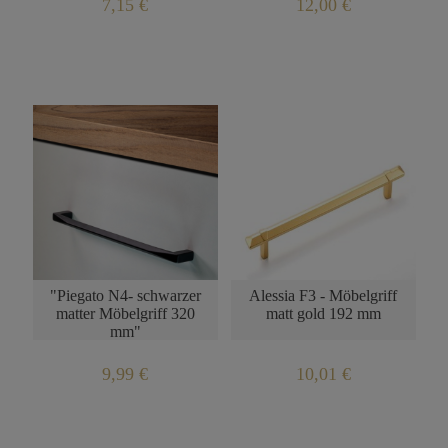
7,15 €
12,00 €
BENACHRICHTIGUNG
ÜBER DIE
PRODUKTVERFÜGBARKEIT
"Piegato N4- schwarzer
Alessia F3 - Möbelgriff
matter Möbelgriff 320
matt gold 192 mm
mm"
9,99 €
10,01 €