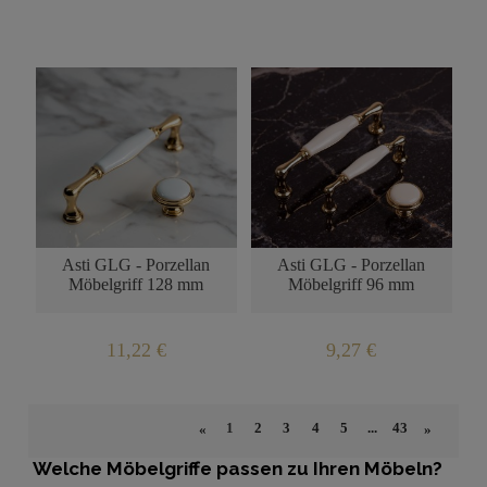
BENACHRICHTIGUNG
BENACHRICHTIGUNG
ÜBER DIE
ÜBER DIE
PRODUKTVERFÜGBARKEIT
PRODUKTVERFÜGBARKEI
Asti GLG - Porzellan
Asti GLG - Porzellan
Möbelgriff 128 mm
Möbelgriff 96 mm
11,22 €
9,27 €
1
2
3
4
5
...
43
«
»
Welche Möbelgriffe passen zu Ihren Möbeln?