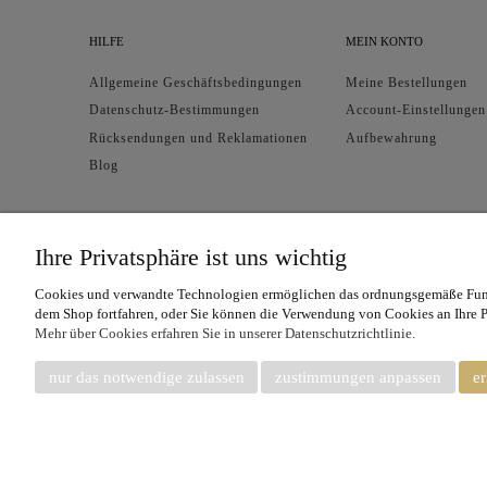
HILFE
MEIN KONTO
Allgemeine Geschäftsbedingungen
Meine Bestellungen
Datenschutz-Bestimmungen
Account-Einstellungen
Rücksendungen und Reklamationen
Aufbewahrung
Blog
Ihre Privatsphäre ist uns wichtig
Cookies und verwandte Technologien ermöglichen das ordnungsgemäße Funkti
dem Shop fortfahren, oder Sie können die Verwendung von Cookies an Ihre 
Mehr über Cookies erfahren Sie in unserer Datenschutzrichtlinie.
Unter
nur das notwendige zulassen
zustimmungen anpassen
er
Sk