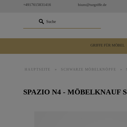
+4917615831416
biuro@turgriffe.de
GRIFFE FÜR MÖBEL
»
HAUPTSEITE
SCHWARZE MÖBELKNÖPFE
»
SPAZIO N4 - MÖBELKNAUF