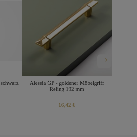
Ivo N4-
 schwarz
Alessia GP - goldener Möbelgriff
Reling 192 mm
16,42 €
BEN
PROD