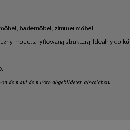
möbel
,
bademöbel
,
zimmermöbel.
czny model z ryflowaną strukturą. Idealny do
kü
o.
t von dem auf dem Foto abgebildeten abweichen.