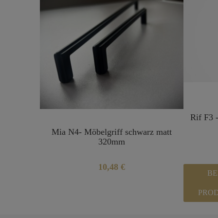
Rif F3 
Mia N4- Möbelgriff schwarz matt
320mm
10,48 €
BE
PRO