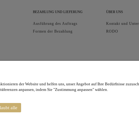
BEZAHLUNG UND LIEFERUNG
ÜBER UNS
Ausführung des Auftrags
Kontakt und Unte
Formen der Bezahlung
RODO
onieren der Website und helfen uns, unser Angebot auf Ihre Bedürfnisse zuzusch
Präferenzen anpassen, indem Sie "Zustimmung anpassen" wählen.
stützte Zahlungskarten: Visa, Visa Electron, Maestro, MasterCard, MasterCard Elect
laubt alle
SEO / pozycjonowanie Shoper by Seommerce
lep internetowy Shoper.pl
Sklepy e-commerce Shoper Shopify SEO by Cybersol