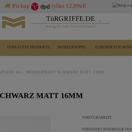
Pickup
tylko 12,99zł!
VERKAUFTE PRODUKTE
MÖBELKNÖPFE
ZUBEHÖR FÜR MÖB
SPAZIO N4 - MÖBELKNAUF SCHWARZ MATT 16MM
 SCHWARZ MATT 16MM
VERFÜGBARKEIT:
VERSENDET INNERHALB VON