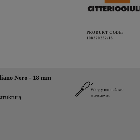
PRODUKT-CODE:
108320252/16
aliano Nero - 18 mm
✔
Wkręty montażowe
w zestawie.
strukturą