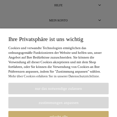
HILFE
MEIN KONTO
BEZAHLUNG UND LIEFERUNG
Ihre Privatsphäre ist uns wichtig
Cookies und verwandte Technologien ermöglichen das
ÜBER UNS
ordnungsgemäße Funktionieren der Website und helfen uns, unser
Angebot auf Ihre Bedürfnisse zuzuschneiden. Sie können die
Verwendung all dieser Cookies akzeptieren und mit dem Shop
fortfahren, oder Sie können die Verwendung von Cookies an Ihre
Präferenzen anpassen, indem Sie "Zustimmung anpassen" wählen.
Mehr über Cookies erfahren Sie in unserer Datenschutzrichtlinie.
nur das notwendige zulassen
Unterstützte Zahlungskarten: Visa, Visa Electron, Maestro, MasterCard,
MasterCard Electronic.
zustimmungen anpassen
erlaubt alle