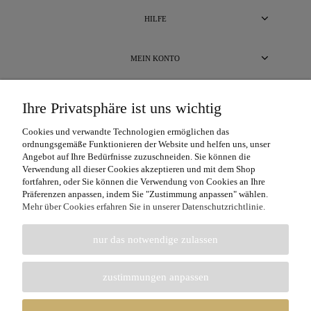
HILFE
MEIN KONTO
BEZAHLUNG UND LIEFERUNG
Ihre Privatsphäre ist uns wichtig
Cookies und verwandte Technologien ermöglichen das
ÜBER UNS
ordnungsgemäße Funktionieren der Website und helfen uns, unser
Angebot auf Ihre Bedürfnisse zuzuschneiden. Sie können die
Verwendung all dieser Cookies akzeptieren und mit dem Shop
fortfahren, oder Sie können die Verwendung von Cookies an Ihre
Präferenzen anpassen, indem Sie "Zustimmung anpassen" wählen.
Mehr über Cookies erfahren Sie in unserer Datenschutzrichtlinie.
nur das notwendige zulassen
Unterstützte Zahlungskarten: Visa, Visa Electron, Maestro, MasterCard,
MasterCard Electronic.
zustimmungen anpassen