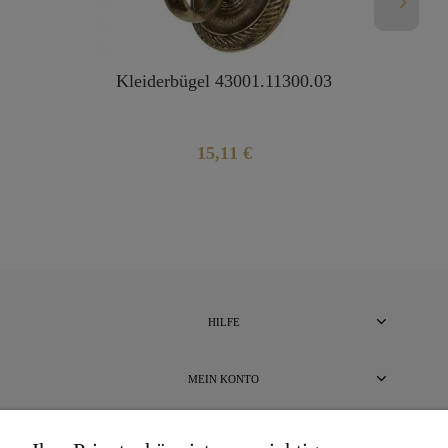
Kleiderbügel 43001.11300.03
15,11 €
HILFE
MEIN KONTO
BEZAHLUNG UND LIEFERUNG