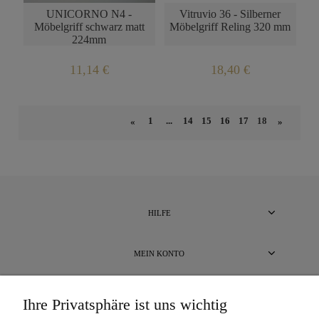
UNICORNO N4 -
Vitruvio 36 - Silberner
Möbelgriff schwarz matt
Möbelgriff Reling 320 mm
224mm
11,14 €
18,40 €
1
...
14
15
16
17
18
«
»
HILFE
MEIN KONTO
BEZAHLUNG UND LIEFERUNG
Ihre Privatsphäre ist uns wichtig